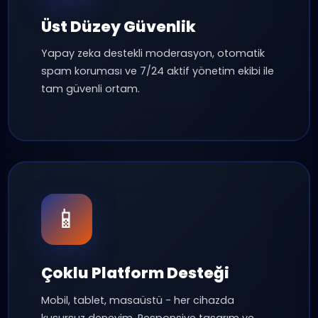
En gelişmiş teknoloji ile tasarlanmış den
💬
Sınırsız Sohbet Odaları
50'den fazla farklı tema ve konuya ayrılmış
oda. İlgi alanına göre istediğin yerde sohbet
et, yeni insanlarla tanış.