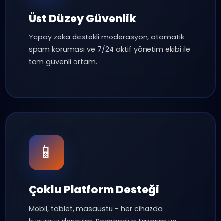
En gelişmiş teknoloji ile tasarlanmış den
💬
Sınırsız Sohbet Odaları
50'den fazla farklı tema ve konuya ayrılmış
oda. İlgi alanına göre istediğin yerde sohbet
et, yeni insanlarla tanış.