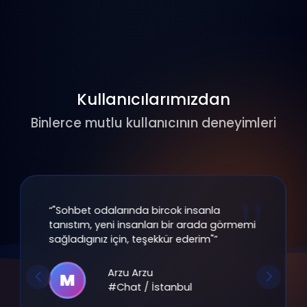
🎮
Oyun & Turnuvalar
Okey, tavla, batak ve daha fazlası.
Turnuvalara katıl, ödüller kazan ve liderlik
tablosunda en üstte yer al.