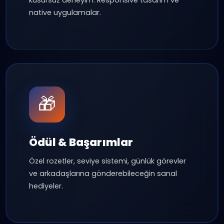
🎵
Canlı Radyo & DJ
Profesyonel DJ'lerin canlı performansları ve
7/24 kesintisiz müzik akışı. Favori türlerini dinle,
istek yap.