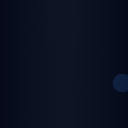
adım at. Binlerce kişiyle bağlantı kur,
radyo dinle, oyunlar oyna ve özel anlar
yaşa.
🎯 %100 Ücretsiz
🔒 Güvenli & Moderasyonlu
⚡ Anlık Erişim
🚀 Hemen Başla
📱 Uygulamayı İndir