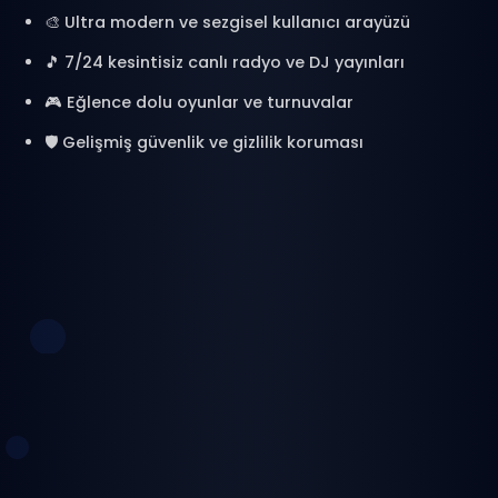
Sohbetin Geleceği
Burada
ChatVerse ile yeni bir sohbet evrenine