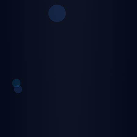
✨ Neden Sevdik.Org?
🎨 Ultra modern ve sezgisel kullanıcı arayüzü
🎵 7/24 kesintisiz canlı radyo ve DJ yayınları
🎮 Eğlence dolu oyunlar ve turnuvalar
🛡️ Gelişmiş güvenlik ve gizlilik koruması