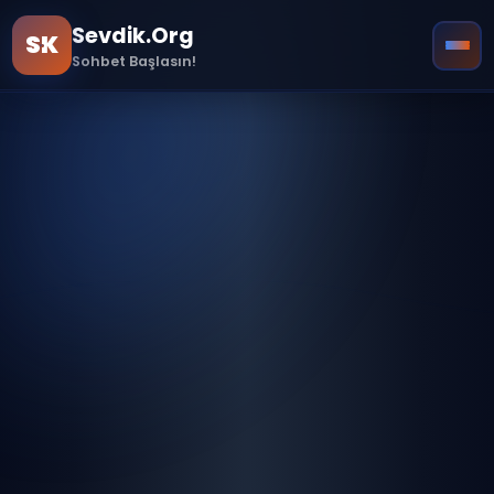
Sevdik.Org
SK
Sohbet Başlasın!
Ana Sayfa
Sample Page