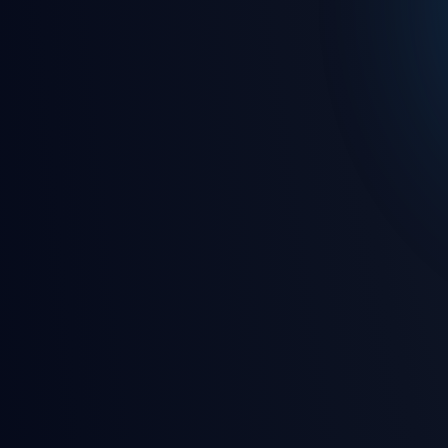
🎵 7/24 kesintisiz canlı rady
🎮 Eğlence dolu oyunlar ve 
🛡️ Gelişmiş güvenlik ve gizl