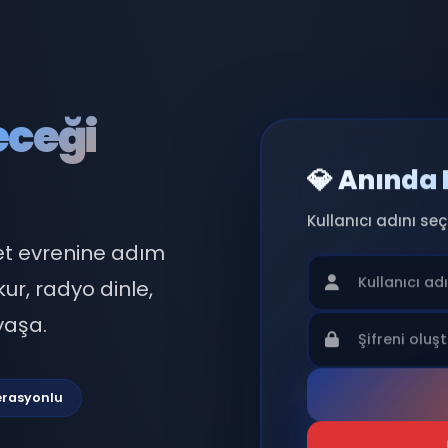
eleceği
💎 
Kullan
 sohbet evrenine adım