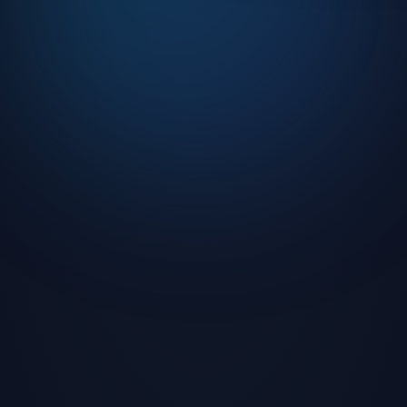
o ve DJ yayınları
turnuvalar
ilik koruması