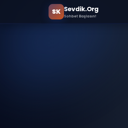
Sevdik.Org
SK
Sohbet Başlasın!
Ana Sayfa
Sample Page