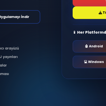
antı kur, radyo dinle,
nlar yaşa.
i & Moderasyonlu
📱 Uygulamayı İndir
📱 He
 kullanıcı arayüzü