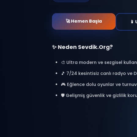
at. Binlerce kişiyle bağl
oyunlar oyna ve özel a
🎯 %100 Ücretsiz
🔒 Güvenl
⚡ Anlık Erişim
🚀 Hemen Başla
✨ Neden Sevdik.Org?
🎨 Ultra modern ve sezgisel