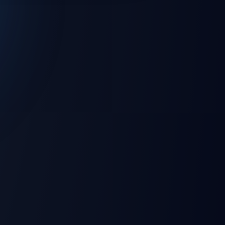
💻 Windows
🌐 Web Browser