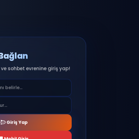
Anında Bağlan
ıcı adını seç ve sohbet evrenine giriş yap!