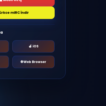
Giriş Yap
Mobil Giriş
Türkce mIRC İndir
r Platformda
🤖 Android
🍎 iOS