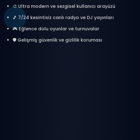
Sohbetin Geleceği
Burada
ChatVerse ile yeni bir sohbet evrenine