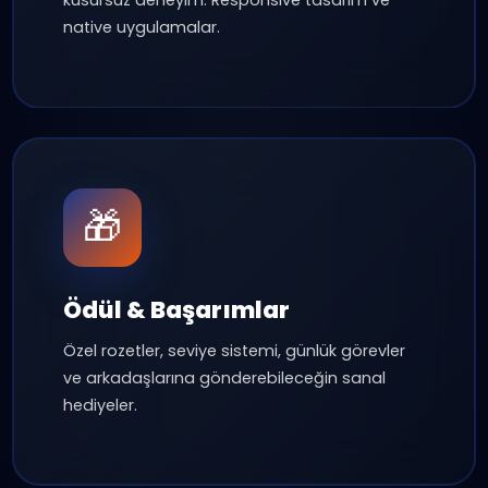
🎵
Canlı Radyo & DJ
Profesyonel DJ'lerin canlı performansları ve
7/24 kesintisiz müzik akışı. Favori türlerini dinle,
istek yap.