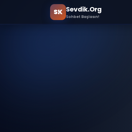
Sevdik.Org
SK
Sohbet Başlasın!
Ana Sayfa
Sample Page