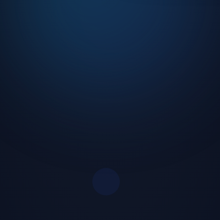
o ve DJ yayınları
turnuvalar
ilik koruması