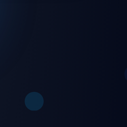
💻 Windows
🌐 Web Browser