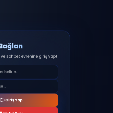
Anında Bağlan
ıcı adını seç ve sohbet evrenine giriş yap!