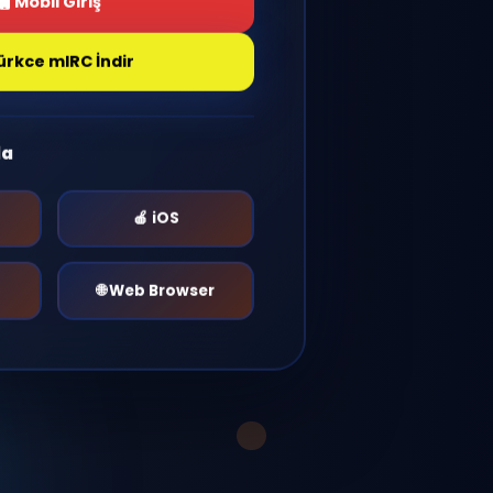
Giriş Yap
Mobil Giriş
Türkce mIRC İndir
r Platformda
🤖 Android
🍎 iOS