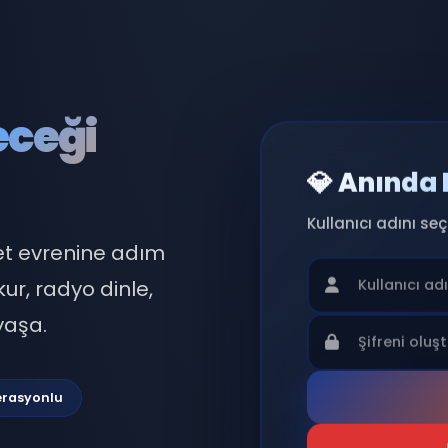
eleceği
💎 
Kullan
 sohbet evrenine adım