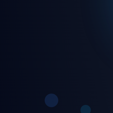
🎵 7/24 kesintisiz canlı rady
🎮 Eğlence dolu oyunlar ve 
🛡️ Gelişmiş güvenlik ve gizl