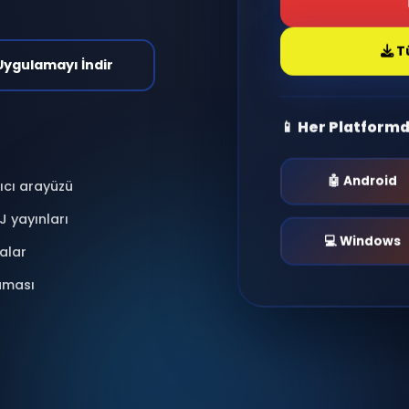
antı kur, radyo dinle,
nlar yaşa.
i & Moderasyonlu
📱 Uygulamayı İndir
📱 He
 kullanıcı arayüzü