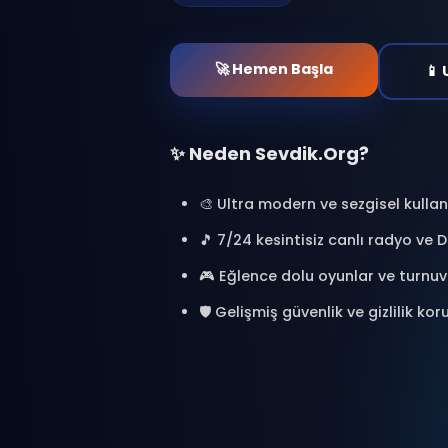
at. Binlerce kişiyle bağl
oyunlar oyna ve özel a
🎯 %100 Ücretsiz
🔒 Güvenl
⚡ Anlık Erişim
🚀 Hemen Başla
✨ Neden Sevdik.Org?
🎨 Ultra modern ve sezgisel