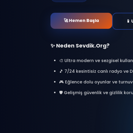
at. Binlerce kişiyle bağl
oyunlar oyna ve özel a
🎯 %100 Ücretsiz
🔒 Güvenl
⚡ Anlık Erişim
🚀 Hemen Başla
✨ Neden Sevdik.Org?
🎨 Ultra modern ve sezgisel