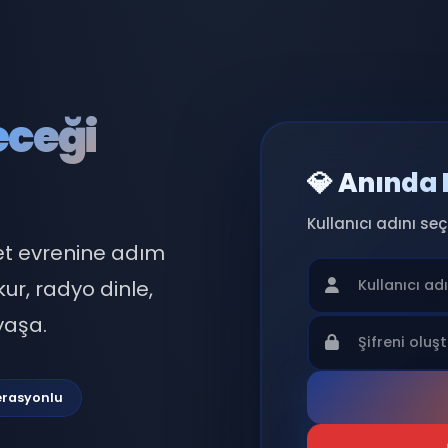
eleceği
💎 
Kullan
 sohbet evrenine adım