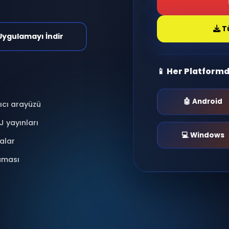
antı kur, radyo dinle,
nlar yaşa.
i & Moderasyonlu
📱 Uygulamayı İndir
📱 He
 kullanıcı arayüzü