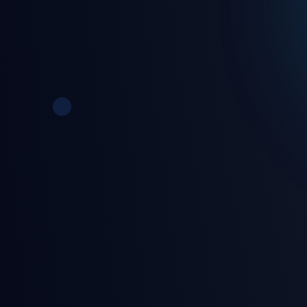
🎵 7/24 kesintisiz canlı rady
🎮 Eğlence dolu oyunlar ve 
🛡️ Gelişmiş güvenlik ve gizl