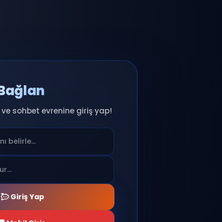
Anında Bağlan
ıcı adını seç ve sohbet evrenine giriş yap!