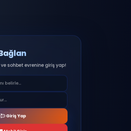
Anında Bağlan
ıcı adını seç ve sohbet evrenine giriş yap!