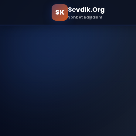
Sevdik.Org
SK
Sohbet Başlasın!
Ana Sayfa
Sample Page