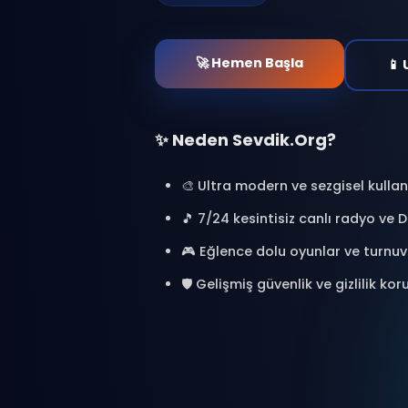
at. Binlerce kişiyle bağl
oyunlar oyna ve özel a
🎯 %100 Ücretsiz
🔒 Güvenl
⚡ Anlık Erişim
🚀 Hemen Başla
✨ Neden Sevdik.Org?
🎨 Ultra modern ve sezgisel