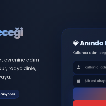
eleceği
💎 
Kullan
 sohbet evrenine adım