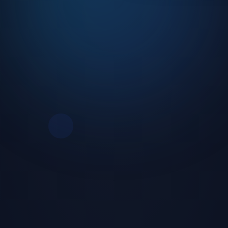
o ve DJ yayınları
turnuvalar
ilik koruması