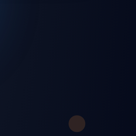
💻 Windows
🌐 Web Browser