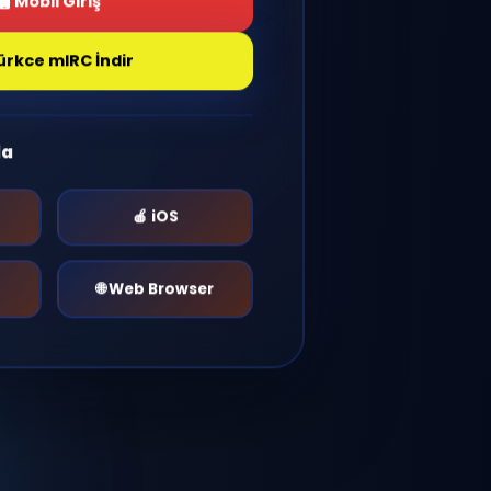
Giriş Yap
Mobil Giriş
Türkce mIRC İndir
r Platformda
🤖 Android
🍎 iOS