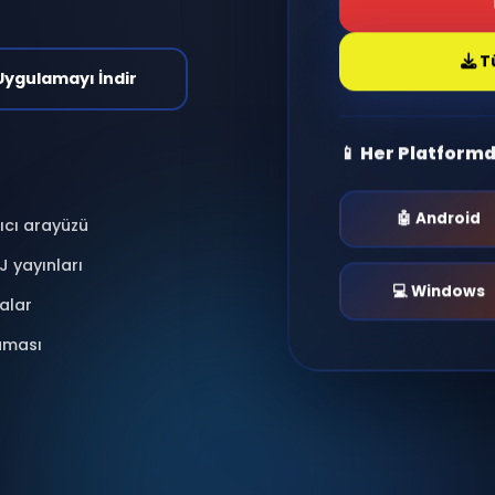
antı kur, radyo dinle,
nlar yaşa.
i & Moderasyonlu
📱 Uygulamayı İndir
📱 He
 kullanıcı arayüzü