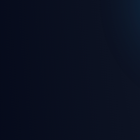
🎵 7/24 kesintisiz canlı rady
🎮 Eğlence dolu oyunlar ve 
🛡️ Gelişmiş güvenlik ve gizl