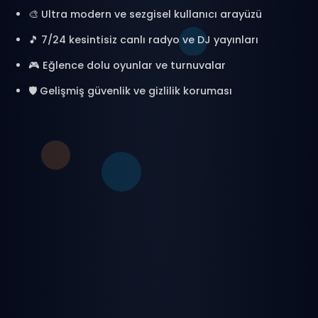
Sohbetin Geleceği
Burada
ChatVerse ile yeni bir sohbet evrenine