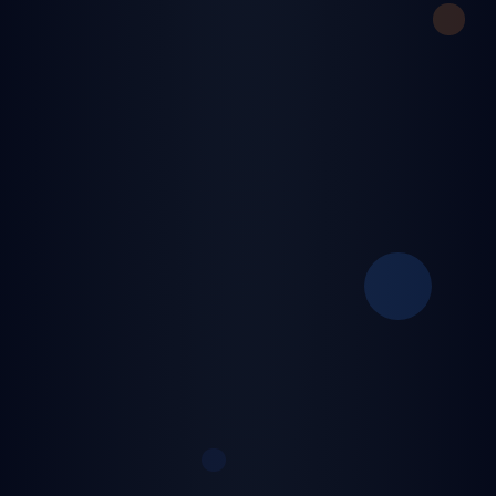
adım at. Binlerce kişiyle bağlantı kur,
radyo dinle, oyunlar oyna ve özel anlar
yaşa.
🎯 %100 Ücretsiz
🔒 Güvenli & Moderasyonlu
⚡ Anlık Erişim
🚀 Hemen Başla
📱 Uygulamayı İndir