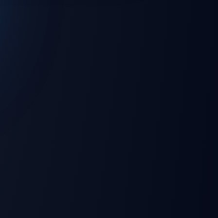
💻 Windows
🌐 Web Browser