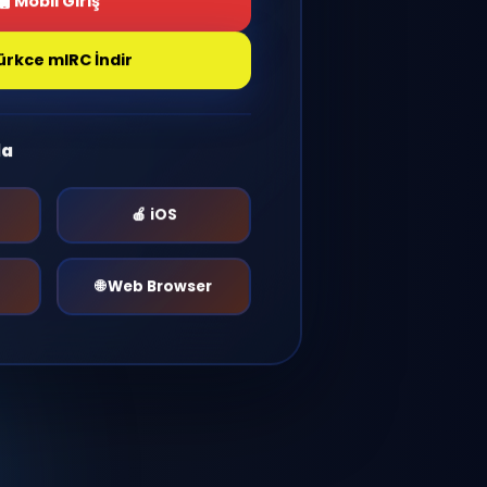
Giriş Yap
Mobil Giriş
Türkce mIRC İndir
r Platformda
🤖 Android
🍎 iOS