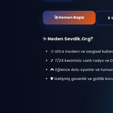
at. Binlerce kişiyle bağl
oyunlar oyna ve özel a
🎯 %100 Ücretsiz
🔒 Güvenl
⚡ Anlık Erişim
🚀 Hemen Başla
✨ Neden Sevdik.Org?
🎨 Ultra modern ve sezgisel