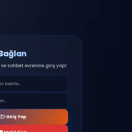
Anında Bağlan
ıcı adını seç ve sohbet evrenine giriş yap!