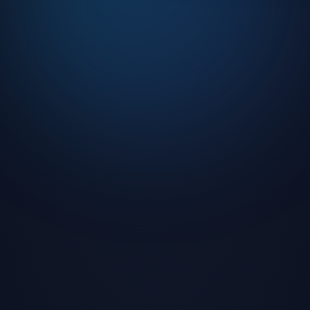
o ve DJ yayınları
turnuvalar
ilik koruması