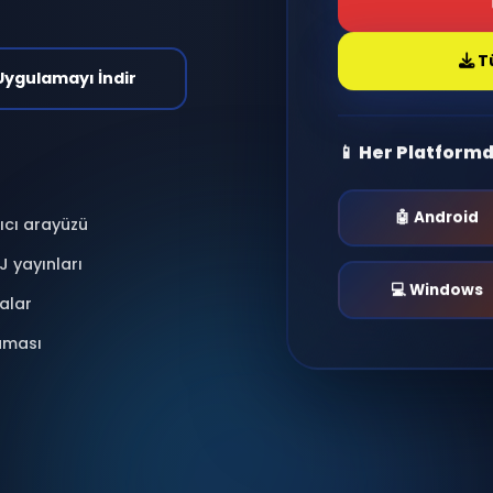
antı kur, radyo dinle,
nlar yaşa.
i & Moderasyonlu
📱 Uygulamayı İndir
📱 He
 kullanıcı arayüzü