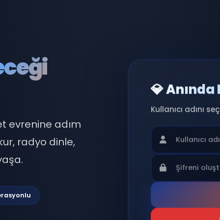
eleceği
💎 
Kullan
 sohbet evrenine adım