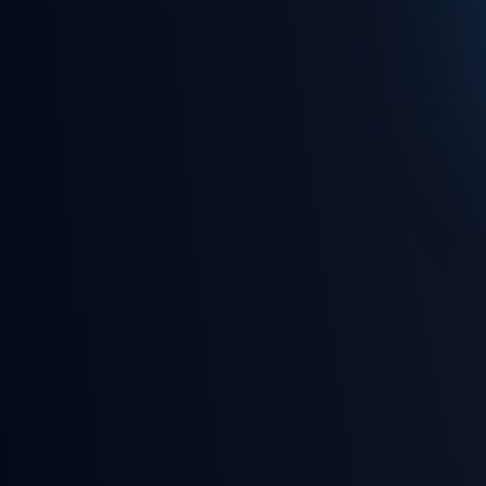
🎵 7/24 kesintisiz canlı rady
🎮 Eğlence dolu oyunlar ve 
🛡️ Gelişmiş güvenlik ve gizl