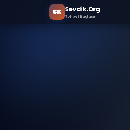
Sevdik.Org
SK
Sohbet Başlasın!
Ana Sayfa
Sample Page