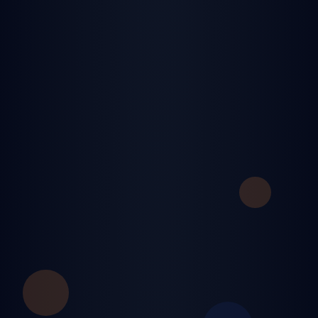
adım at. Binlerce kişiyle bağlantı kur,
radyo dinle, oyunlar oyna ve özel anlar
yaşa.
🎯 %100 Ücretsiz
🔒 Güvenli & Moderasyonlu
⚡ Anlık Erişim
🚀 Hemen Başla
📱 Uygulamayı İndir