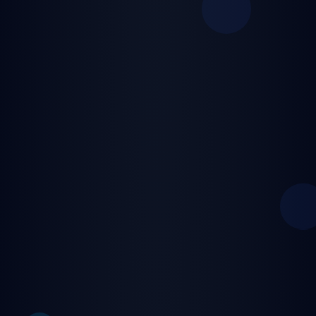
✨ Neden Sevdik.Org?
🎨 Ultra modern ve sezgisel kullanıcı arayüzü
🎵 7/24 kesintisiz canlı radyo ve DJ yayınları
🎮 Eğlence dolu oyunlar ve turnuvalar
🛡️ Gelişmiş güvenlik ve gizlilik koruması