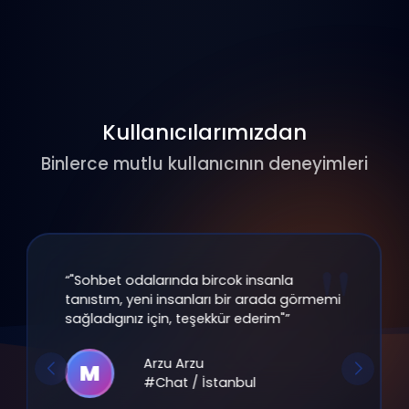
🎮
Oyun & Turnuvalar
Okey, tavla, batak ve daha fazlası.
Turnuvalara katıl, ödüller kazan ve liderlik
tablosunda en üstte yer al.