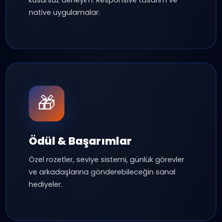
🎵
Canlı Radyo & DJ
Profesyonel DJ'lerin canlı performansları ve
7/24 kesintisiz müzik akışı. Favori türlerini dinle,
istek yap.