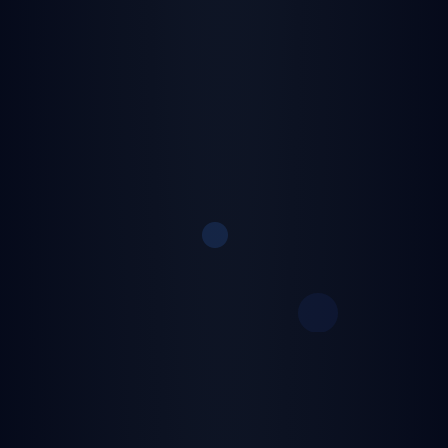
adım at. Binlerce kişiyle bağlantı kur,
radyo dinle, oyunlar oyna ve özel anlar
yaşa.
🎯 %100 Ücretsiz
🔒 Güvenli & Moderasyonlu
⚡ Anlık Erişim
🚀 Hemen Başla
📱 Uygulamayı İndir