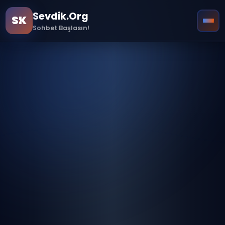
Sevdik.Org
SK
Sohbet Başlasın!
Ana Sayfa
Sample Page