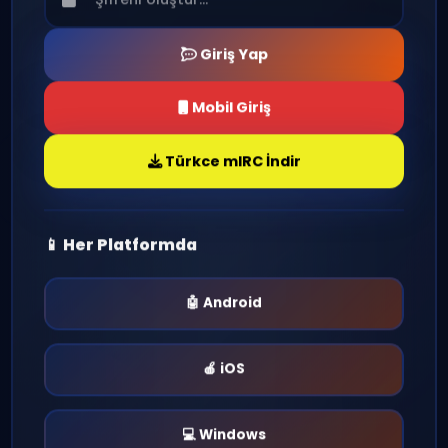
💎 Anında Bağlan
Kullanıcı adını seç ve sohbet evrenine giriş
yap!
Giriş Yap
Mobil Giriş