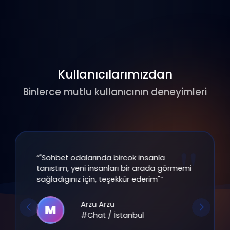
🎮
Oyun & Turnuvalar
Okey, tavla, batak ve daha fazlası.
Turnuvalara katıl, ödüller kazan ve liderlik
tablosunda en üstte yer al.