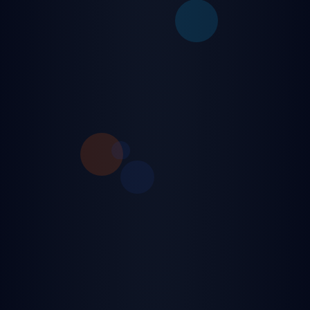
adım at. Binlerce kişiyle bağlantı kur,
radyo dinle, oyunlar oyna ve özel anlar
yaşa.
🎯 %100 Ücretsiz
🔒 Güvenli & Moderasyonlu
⚡ Anlık Erişim
🚀 Hemen Başla
📱 Uygulamayı İndir