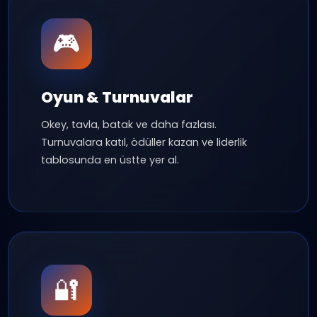
150K+
24/7
Aktif Kullanıcı
Canlı Destek
50+
100%
Sohbet Odası
Güvenli
Premium Özellikler