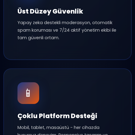
En gelişmiş teknoloji ile tasarlanmış den
💬
Sınırsız Sohbet Odaları
50'den fazla farklı tema ve konuya ayrılmış
oda. İlgi alanına göre istediğin yerde sohbet
et, yeni insanlarla tanış.