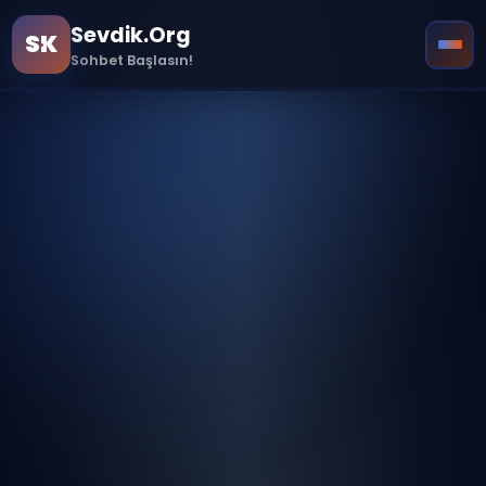
Sevdik.Org
SK
Sohbet Başlasın!
Ana Sayfa
Sample Page