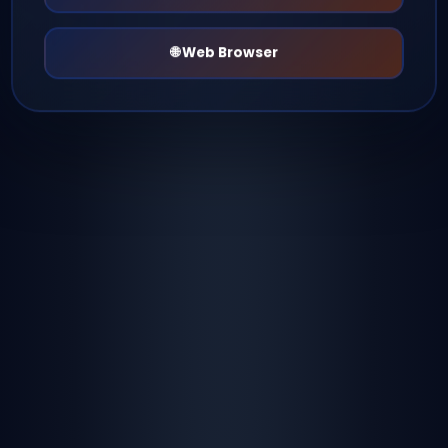
Türkce mIRC İndir
📱 Her Platformda
🤖 Android
🍎 iOS
💻 Windows
🌐 Web Browser