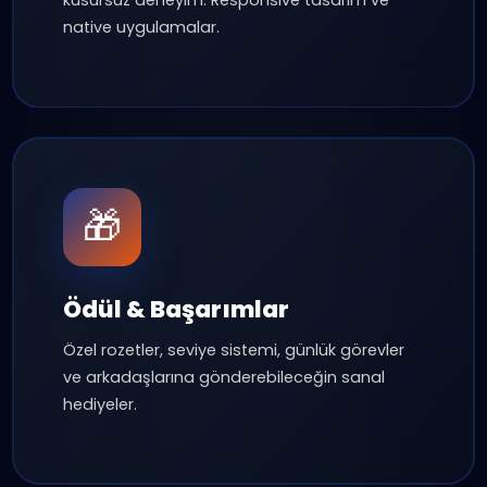
🎵
Canlı Radyo & DJ
Profesyonel DJ'lerin canlı performansları ve
7/24 kesintisiz müzik akışı. Favori türlerini dinle,
istek yap.