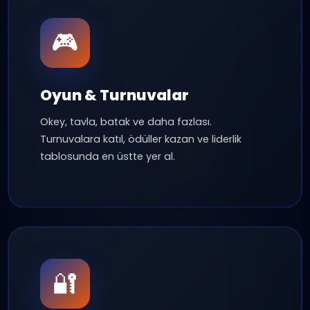
150K+
24/7
Aktif Kullanıcı
Canlı Destek
50+
100%
Sohbet Odası
Güvenli
Premium Özellikler