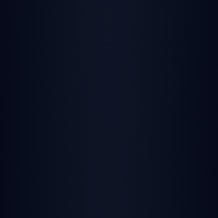
adım at. Binlerce kişiyle bağlantı kur,
radyo dinle, oyunlar oyna ve özel anlar
yaşa.
🎯 %100 Ücretsiz
🔒 Güvenli & Moderasyonlu
⚡ Anlık Erişim
🚀 Hemen Başla
📱 Uygulamayı İndir