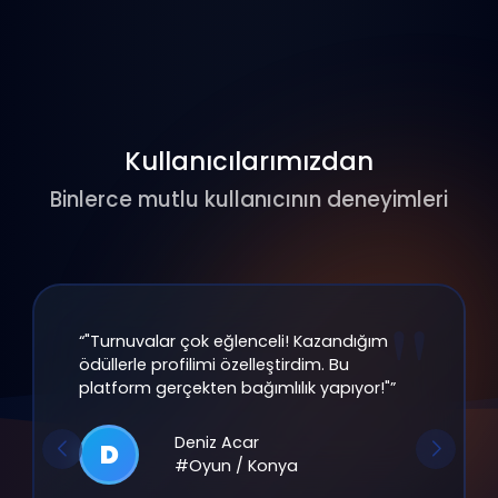
🎮
Oyun & Turnuvalar
Okey, tavla, batak ve daha fazlası.
Turnuvalara katıl, ödüller kazan ve liderlik
tablosunda en üstte yer al.