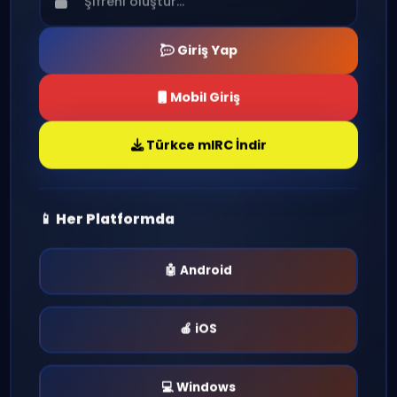
💎 Anında Bağlan
Kullanıcı adını seç ve sohbet evrenine giriş
yap!
Giriş Yap
Mobil Giriş