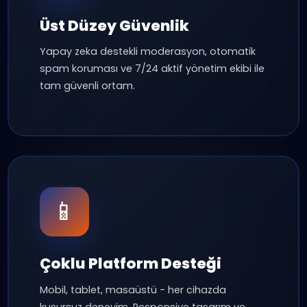
En gelişmiş teknoloji ile tasarlanmış den
💬
Sınırsız Sohbet Odaları
50'den fazla farklı tema ve konuya ayrılmış
oda. İlgi alanına göre istediğin yerde sohbet
et, yeni insanlarla tanış.