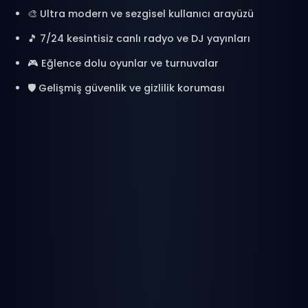
Sohbetin Geleceği
Burada
ChatVerse ile yeni bir sohbet evrenine