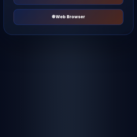
Türkce mIRC İndir
📱 Her Platformda
🤖 Android
🍎 iOS
💻 Windows
🌐 Web Browser