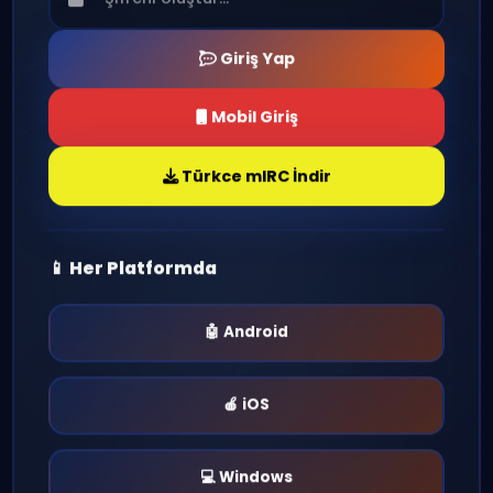
💎 Anında Bağlan
Kullanıcı adını seç ve sohbet evrenine giriş
yap!
Giriş Yap
Mobil Giriş