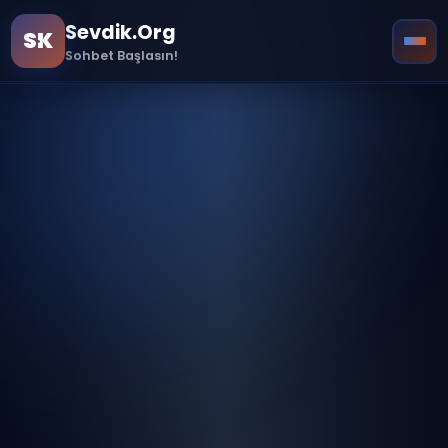
Sevdik.Org
SK
Sohbet Başlasın!
Ana Sayfa
Sample Page