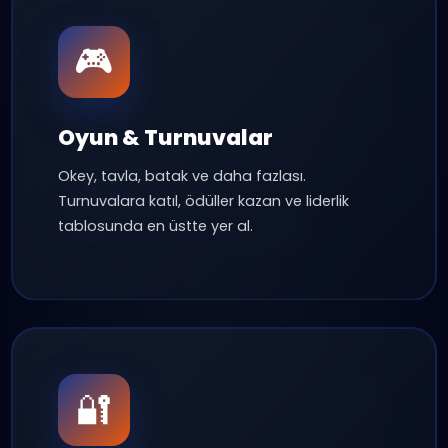
150K+
24/7
Aktif Kullanıcı
Canlı Destek
50+
100%
Sohbet Odası
Güvenli
Premium Özellikler