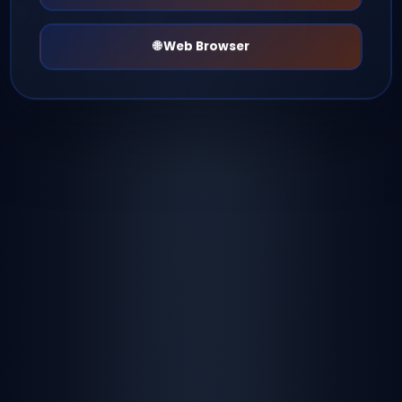
Türkce mIRC İndir
📱 Her Platformda
🤖 Android
🍎 iOS
💻 Windows
🌐 Web Browser