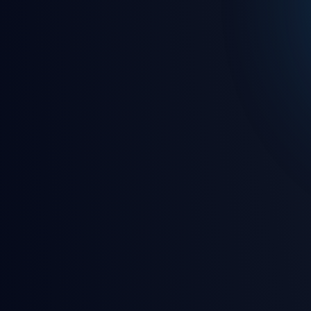
🎵 7/24 kesintisiz canlı rady
🎮 Eğlence dolu oyunlar ve 
🛡️ Gelişmiş güvenlik ve gizl