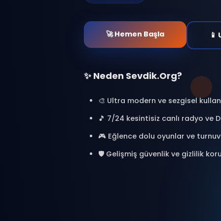
at. Binlerce kişiyle bağl
oyunlar oyna ve özel a
🎯 %100 Ücretsiz
🔒 Güvenl
⚡ Anlık Erişim
🚀 Hemen Başla
✨ Neden Sevdik.Org?
🎨 Ultra modern ve sezgisel