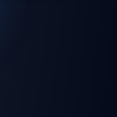
💻 Windows
🌐 Web Browser