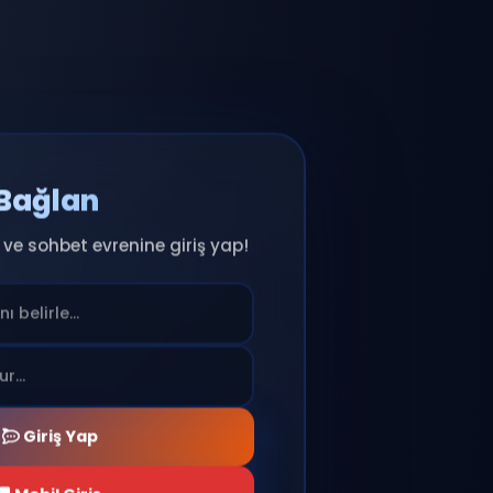
Anında Bağlan
ıcı adını seç ve sohbet evrenine giriş yap!