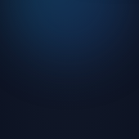
o ve DJ yayınları
turnuvalar
ilik koruması