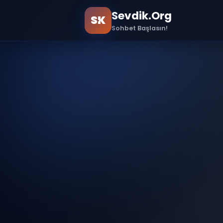
Sevdik.Org
SK
Sohbet Başlasın!
Ana Sayfa
Sample Page