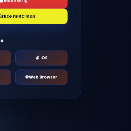
Giriş Yap
Mobil Giriş
Türkce mIRC İndir
r Platformda
🤖 Android
🍎 iOS