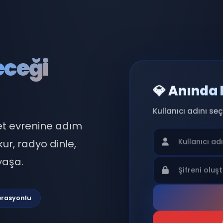
eleceği
💎 
Kullan
 sohbet evrenine adım