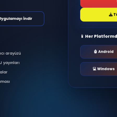
antı kur, radyo dinle,
nlar yaşa.
i & Moderasyonlu
📱 Uygulamayı İndir
📱 He
 kullanıcı arayüzü