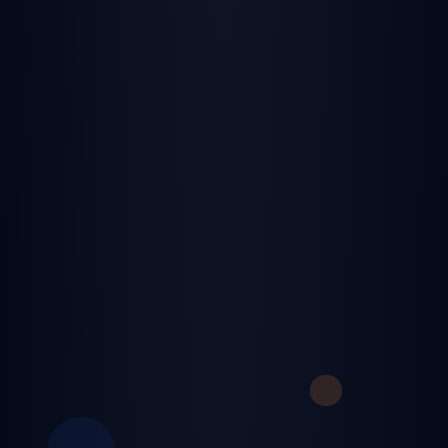
✨ Neden Sevdik.Org?
🎨 Ultra modern ve sezgisel kullanıcı arayüzü
🎵 7/24 kesintisiz canlı radyo ve DJ yayınları
🎮 Eğlence dolu oyunlar ve turnuvalar
🛡️ Gelişmiş güvenlik ve gizlilik koruması