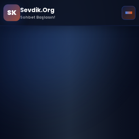
Sevdik.Org
SK
Sohbet Başlasın!
Ana Sayfa
Sample Page