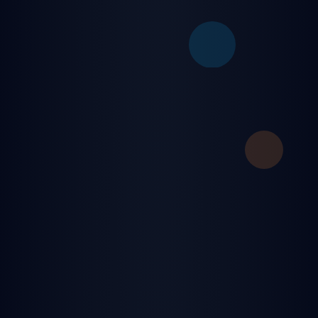
adım at. Binlerce kişiyle bağlantı kur,
radyo dinle, oyunlar oyna ve özel anlar
yaşa.
🎯 %100 Ücretsiz
🔒 Güvenli & Moderasyonlu
⚡ Anlık Erişim
🚀 Hemen Başla
📱 Uygulamayı İndir