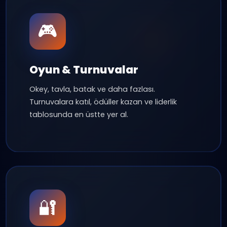
150K+
24/7
Aktif Kullanıcı
Canlı Destek
50+
100%
Sohbet Odası
Güvenli
Premium Özellikler