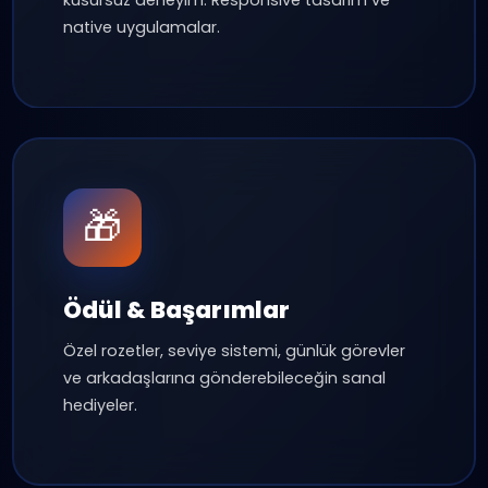
🎵
Canlı Radyo & DJ
Profesyonel DJ'lerin canlı performansları ve
7/24 kesintisiz müzik akışı. Favori türlerini dinle,
istek yap.