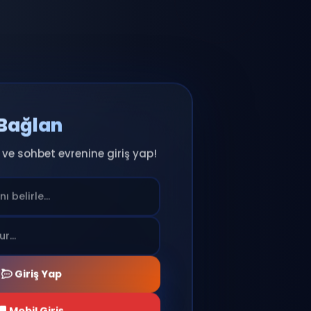
Anında Bağlan
ıcı adını seç ve sohbet evrenine giriş yap!