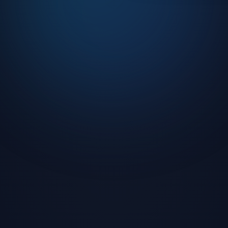
o ve DJ yayınları
turnuvalar
ilik koruması