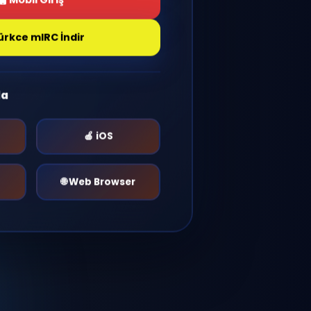
Giriş Yap
Mobil Giriş
Türkce mIRC İndir
r Platformda
🤖 Android
🍎 iOS