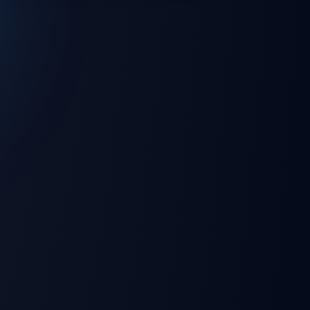
💻 Windows
🌐 Web Browser