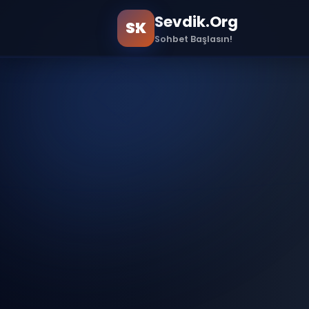
Sevdik.Org
SK
Sohbet Başlasın!
Ana Sayfa
Sample Page