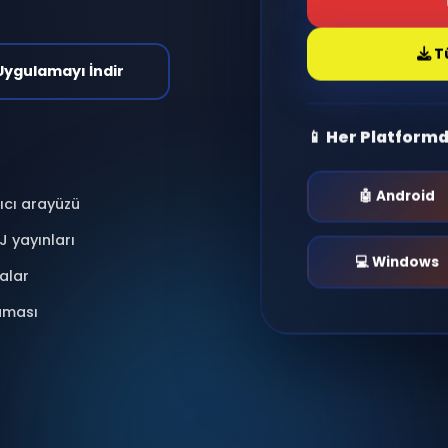
antı kur, radyo dinle,
nlar yaşa.
i & Moderasyonlu
📱 Uygulamayı İndir
📱 He
 kullanıcı arayüzü