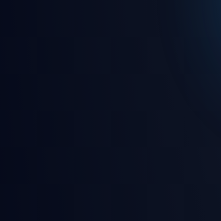
🎵 7/24 kesintisiz canlı rady
🎮 Eğlence dolu oyunlar ve 
🛡️ Gelişmiş güvenlik ve gizl