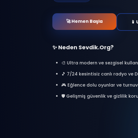
at. Binlerce kişiyle bağl
oyunlar oyna ve özel a
🎯 %100 Ücretsiz
🔒 Güvenl
⚡ Anlık Erişim
🚀 Hemen Başla
✨ Neden Sevdik.Org?
🎨 Ultra modern ve sezgisel