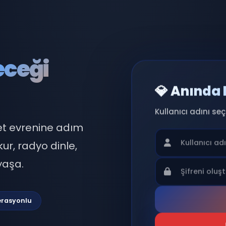
eleceği
💎 
Kullan
 sohbet evrenine adım