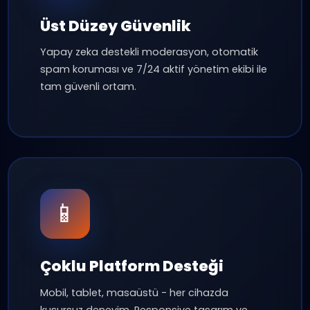
En gelişmiş teknoloji ile tasarlanmış den
💬
Sınırsız Sohbet Odaları
50'den fazla farklı tema ve konuya ayrılmış
oda. İlgi alanına göre istediğin yerde sohbet
et, yeni insanlarla tanış.