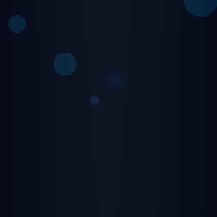
adım at. Binlerce kişiyle bağlantı kur,
radyo dinle, oyunlar oyna ve özel anlar
yaşa.
🎯 %100 Ücretsiz
🔒 Güvenli & Moderasyonlu
⚡ Anlık Erişim
🚀 Hemen Başla
📱 Uygulamayı İndir