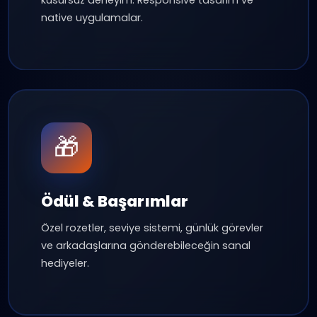
🎵
Canlı Radyo & DJ
Profesyonel DJ'lerin canlı performansları ve
7/24 kesintisiz müzik akışı. Favori türlerini dinle,
istek yap.