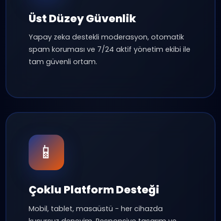
En gelişmiş teknoloji ile tasarlanmış den
💬
Sınırsız Sohbet Odaları
50'den fazla farklı tema ve konuya ayrılmış
oda. İlgi alanına göre istediğin yerde sohbet
et, yeni insanlarla tanış.