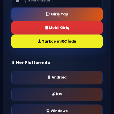
💎 Anında Bağlan
Kullanıcı adını seç ve sohbet evrenine giriş
yap!
Giriş Yap
Mobil Giriş