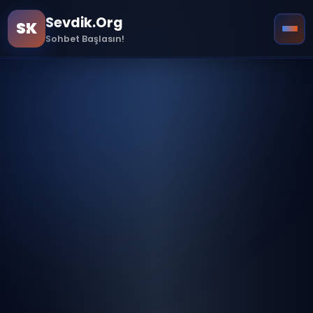
Sevdik.Org
SK
Sohbet Başlasın!
Ana Sayfa
Sample Page