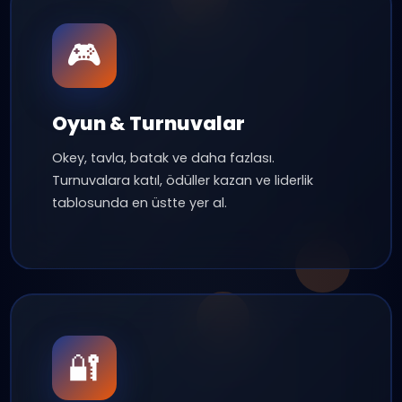
150K+
24/7
Aktif Kullanıcı
Canlı Destek
50+
100%
Sohbet Odası
Güvenli
Premium Özellikler