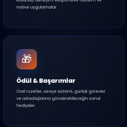
🎵
Canlı Radyo & DJ
Profesyonel DJ'lerin canlı performansları ve
7/24 kesintisiz müzik akışı. Favori türlerini dinle,
istek yap.