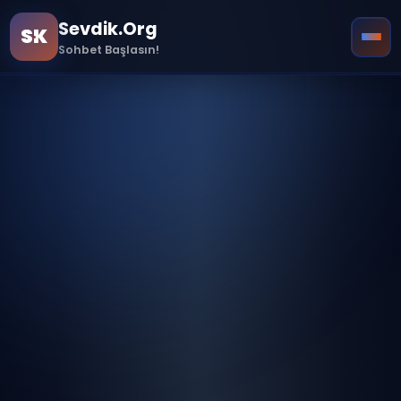
Sevdik.Org
SK
Sohbet Başlasın!
Ana Sayfa
Sample Page