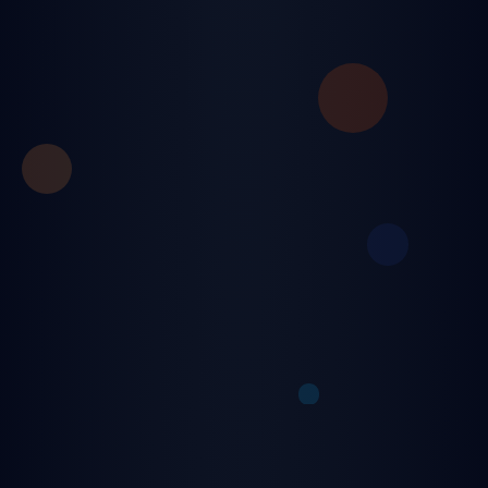
✨ Neden Sevdik.Org?
🎨 Ultra modern ve sezgisel kullanıcı arayüzü
🎵 7/24 kesintisiz canlı radyo ve DJ yayınları
🎮 Eğlence dolu oyunlar ve turnuvalar
🛡️ Gelişmiş güvenlik ve gizlilik koruması