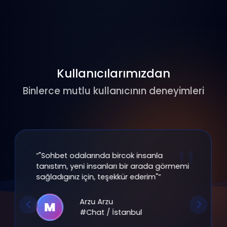
🎮
Oyun & Turnuvalar
Okey, tavla, batak ve daha fazlası.
Turnuvalara katıl, ödüller kazan ve liderlik
tablosunda en üstte yer al.