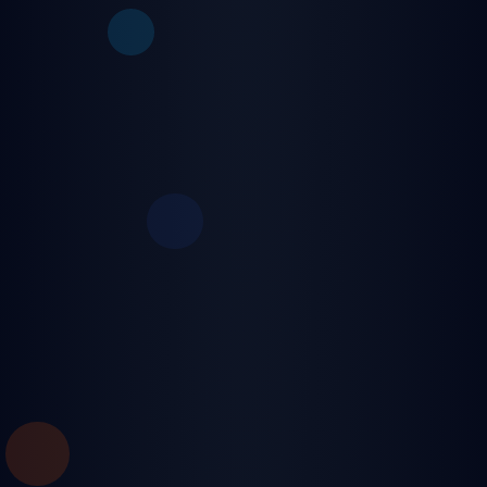
adım at. Binlerce kişiyle bağlantı kur,
radyo dinle, oyunlar oyna ve özel anlar
yaşa.
🎯 %100 Ücretsiz
🔒 Güvenli & Moderasyonlu
⚡ Anlık Erişim
🚀 Hemen Başla
📱 Uygulamayı İndir