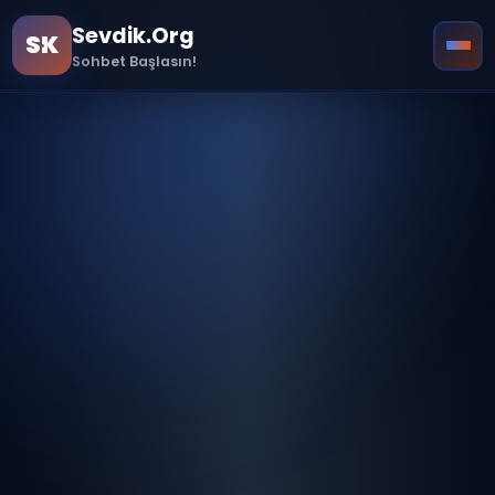
Sevdik.Org
SK
Sohbet Başlasın!
Ana Sayfa
Sample Page