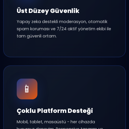
En gelişmiş teknoloji ile tasarlanmış den
💬
Sınırsız Sohbet Odaları
50'den fazla farklı tema ve konuya ayrılmış
oda. İlgi alanına göre istediğin yerde sohbet
et, yeni insanlarla tanış.