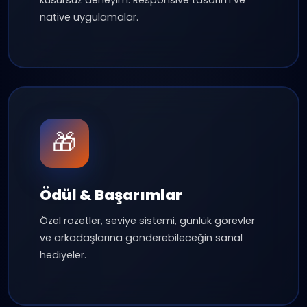
🎵
Canlı Radyo & DJ
Profesyonel DJ'lerin canlı performansları ve
7/24 kesintisiz müzik akışı. Favori türlerini dinle,
istek yap.