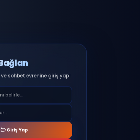
Anında Bağlan
ıcı adını seç ve sohbet evrenine giriş yap!