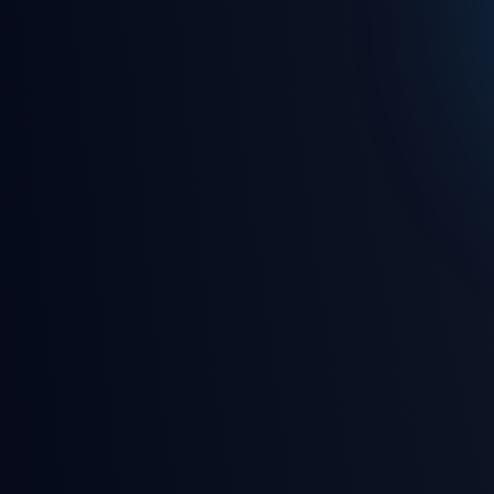
🎨 Ultra modern ve sezgisel
🎵 7/24 kesintisiz canlı rady
🎮 Eğlence dolu oyunlar ve 
🛡️ Gelişmiş güvenlik ve gizl