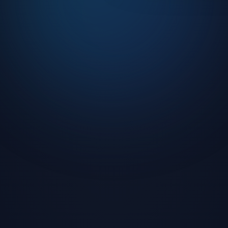
 kullanıcı arayüzü
o ve DJ yayınları
turnuvalar
ilik koruması