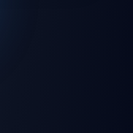
💻 Windows
🌐 Web Browser