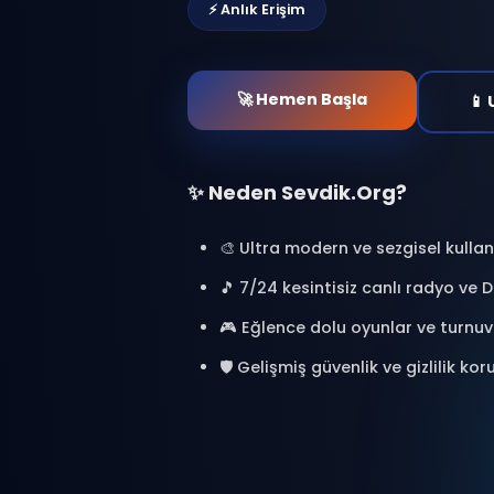
ChatVerse ile yeni bir
at. Binlerce kişiyle bağl
oyunlar oyna ve özel a
🎯 %100 Ücretsiz
🔒 Güvenl
⚡ Anlık Erişim
🚀 Hemen Başla
✨ Neden Sevdik.Org?