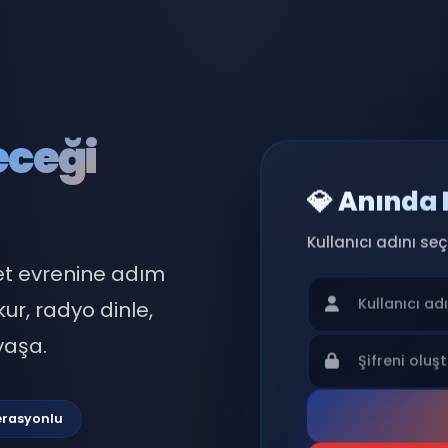
eleceği
💎 
Kullan