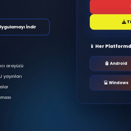
 sohbet evrenine adım
antı kur, radyo dinle,
nlar yaşa.
i & Moderasyonlu
📱 Uygulamayı İndir
📱 He