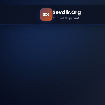
!doctype html>
Sevdik.Org
SK
Sohbet Başlasın!
Ana Sayfa
Sample Page