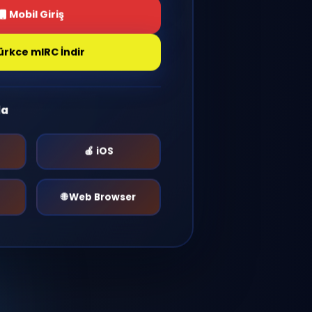
Giriş Yap
Mobil Giriş
Türkce mIRC İndir
r Platformda
🤖 Android
🍎 iOS