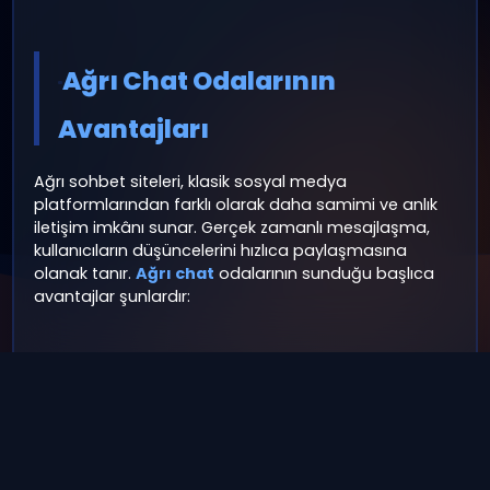
Ağrı Sohbet Odaları –
Doğu’nun Samimi ve Güvenli
Chat Ortamı
Ağrı sohbet odaları, Doğu Anadolu’nun köklü
kültürünü ve samimi insan ilişkilerini dijital dünyaya
taşıyan online sohbet platformlarıdır. Günümüzde
internet üzerinden sosyalleşmek, yeni insanlarla
tanışmak ve keyifli vakit geçirmek isteyen kullanıcıla
için sohbet odaları önemli bir iletişim aracı haline
gelmiştir.
Ağrı sohbet
odaları da bu ihtiyaca
ücretsiz, güvenli ve seviyeli çözümler sunar. Ağrı
sohbet odaları sayesinde kullanıcılar, aynı şehirde
yaşayan ya da Ağrı’ya ilgi duyan kişilerle kolayca
iletişim kurabilir. Ortak kültür, benzer yaşam tarzı ve
paylaşılan gündem konuları sohbetleri daha içten v
anlamlı hale getirir. Özellikle şehir dışındaki Ağrılılar iç