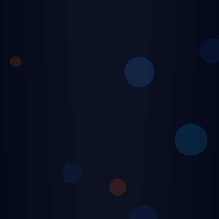
🛡️ Gelişmiş güvenlik ve gizlilik koruması