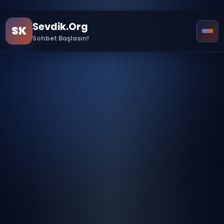
!doctype html>
Sevdik.Org
SK
Sohbet Başlasın!
Ana Sayfa
Sample Page