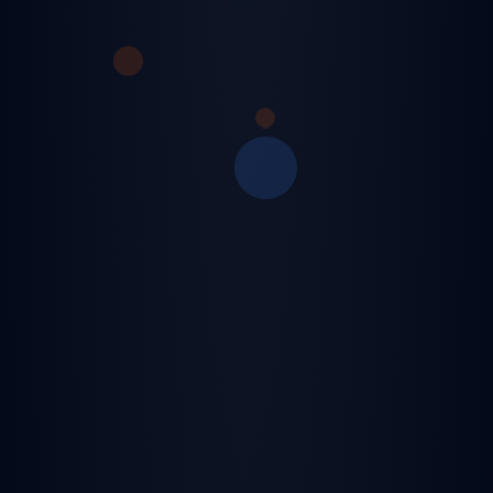
⚡ Anlık Erişim
🚀 Hemen Başla
📱 Uygulamayı İndir
✨ Neden Sevdik.Org?
🎨 Ultra modern ve sezgisel kullanıcı arayüzü
🎵 7/24 kesintisiz canlı radyo ve DJ yayınları
🎮 Eğlence dolu oyunlar ve turnuvalar