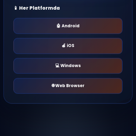
Giriş Yap
Mobil Giriş
Türkce mIRC İndir
📱 Her Platformda
🤖 Android
🍎 iOS
💻 Windows