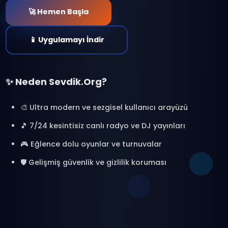
Sohbetin Geleceği
Burada
ChatVerse ile yeni bir sohbet evrenine
adım at. Binlerce kişiyle bağlantı kur,
radyo dinle, oyunlar oyna ve özel anlar
yaşa.
🎯 %100 Ücretsiz
🔒 Güvenli & Moderasyonlu