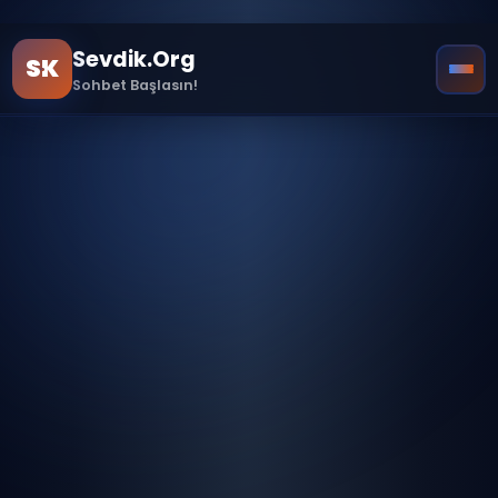
!doctype html>
Sevdik.Org
SK
Sohbet Başlasın!
Ana Sayfa
Sample Page