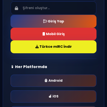
Kullanıcı adını seç ve sohbet evrenine giriş
yap!
Giriş Yap
Mobil Giriş
Türkce mIRC İndir