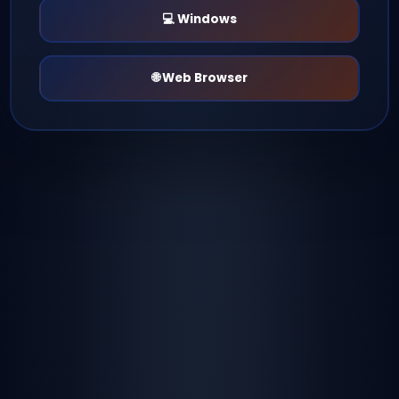
📱 Her Platformda
🤖 Android
🍎 iOS
💻 Windows
🌐 Web Browser