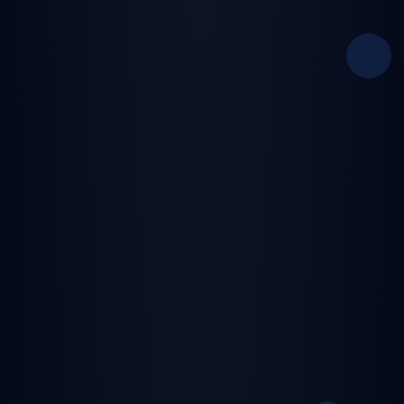
✨ Neden Sevdik.Org?
🎨 Ultra modern ve sezgisel kullanıcı arayüzü
🎵 7/24 kesintisiz canlı radyo ve DJ yayınları
🎮 Eğlence dolu oyunlar ve turnuvalar
🛡️ Gelişmiş güvenlik ve gizlilik koruması