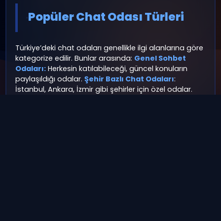
Üyeliksiz ve Hızlı Sohbet
Türkiye’de Ücretsiz Cha
Odaları Rehberi
Günümüzde chat odaları, insanlar arasında hızlı ve
kolay iletişim kurmanın en popüler yollarından biri
hâline geldi. Türkiye’de de pek çok ücretsiz ve
üyeliksiz sohbet
platformu bulunuyor. Bu rehberde
hem yeni başlayanlar hem de deneyimli kullanıcılar
için en iyi chat odalarını ve kullanım ipuçlarını
bulabilirsiniz.