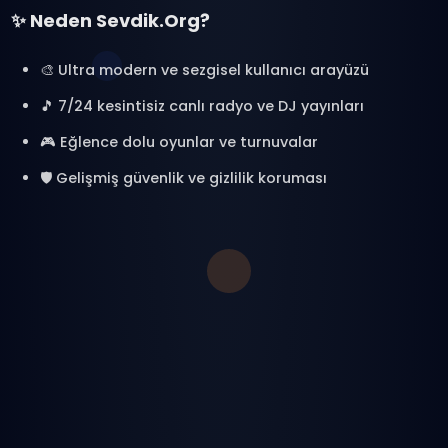
ChatVerse ile yeni bir sohbet evrenine
adım at. Binlerce kişiyle bağlantı kur,
radyo dinle, oyunlar oyna ve özel anlar
yaşa.
🎯 %100 Ücretsiz
🔒 Güvenli & Moderasyonlu
⚡ Anlık Erişim
🚀 Hemen Başla
📱 Uygulamayı İndir