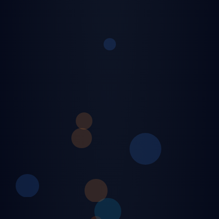
⚡ Anlık Erişim
🚀 Hemen Başla
📱 Uygulamayı İndir
✨ Neden Sevdik.Org?
🎨 Ultra modern ve sezgisel kullanıcı arayüzü
🎵 7/24 kesintisiz canlı radyo ve DJ yayınları
🎮 Eğlence dolu oyunlar ve turnuvalar
🛡️ Gelişmiş güvenlik ve gizlilik koruması