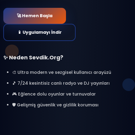
Sohbetin Geleceği
Burada
ChatVerse ile yeni bir sohbet evrenine
adım at. Binlerce kişiyle bağlantı kur,
radyo dinle, oyunlar oyna ve özel anlar
yaşa.
🎯 %100 Ücretsiz
🔒 Güvenli & Moderasyonlu