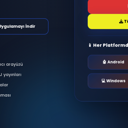
 sohbet evrenine adım
antı kur, radyo dinle,
nlar yaşa.
i & Moderasyonlu
📱 Uygulamayı İndir
📱 He