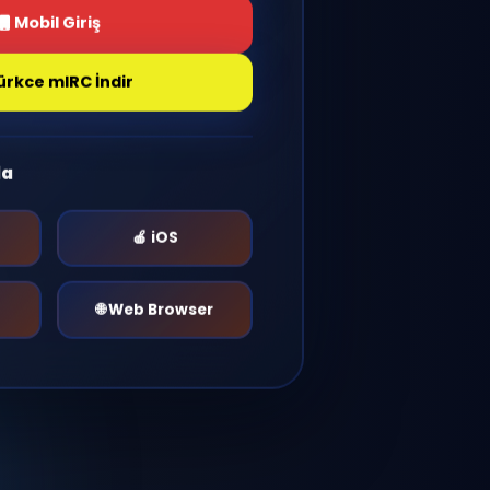
Giriş Yap
Mobil Giriş
Türkce mIRC İndir
r Platformda
🤖 Android
🍎 iOS