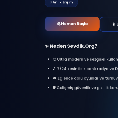
ChatVerse ile yeni bir
at. Binlerce kişiyle bağl
oyunlar oyna ve özel a
🎯 %100 Ücretsiz
🔒 Güvenl
⚡ Anlık Erişim
🚀 Hemen Başla
✨ Neden Sevdik.Org?