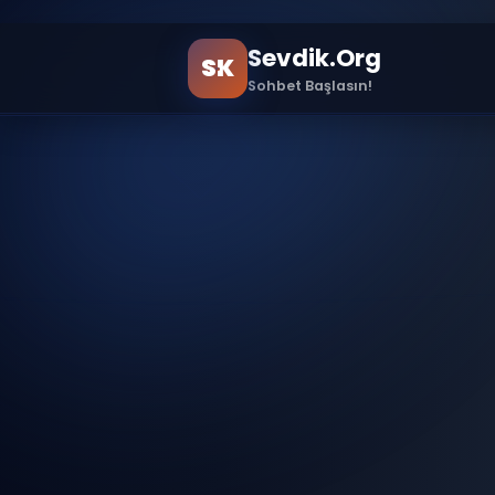
!doctype html>
Sevdik.Org
SK
Sohbet Başlasın!
Ana Sayfa
Sample Page