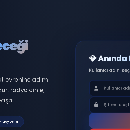
eleceği
💎 
Kullan