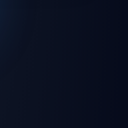
💻 Windows
🌐 Web Browser