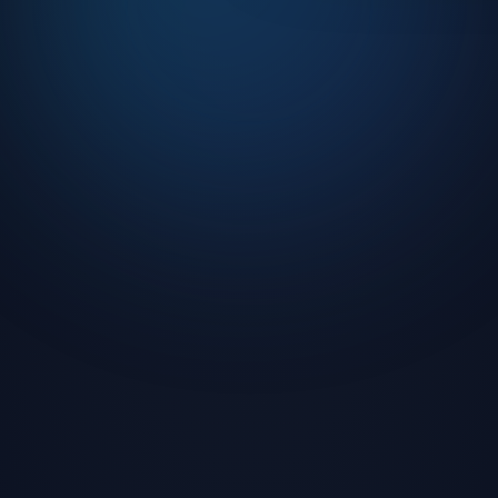
 kullanıcı arayüzü
o ve DJ yayınları
turnuvalar
ilik koruması