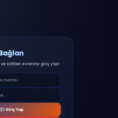
Anında Bağlan
ıcı adını seç ve sohbet evrenine giriş yap!