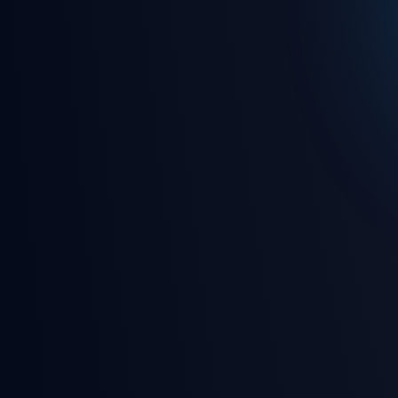
🎨 Ultra modern ve sezgisel
🎵 7/24 kesintisiz canlı rady
🎮 Eğlence dolu oyunlar ve 
🛡️ Gelişmiş güvenlik ve gizl